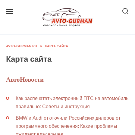
Перейти
к
содержанию
AVTO-GURMAN.RU
»
КАРТА САЙТА
Карта сайта
АвтоНовости
Как распечатать электронный ПТС на автомобиль
правильно: Советы и инструкция
BMW и Audi отключили Российских дилеров от
программного обеспечения: Какие проблемы
ожидают владельцев