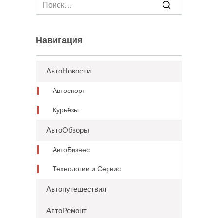
Search
for:
Навигация
АвтоНовости
Автоспорт
Курьёзы
АвтоОбзоры
АвтоБизнес
Технологии и Сервис
Автопутешествия
АвтоРемонт