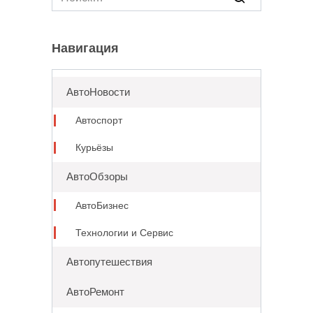
for:
Навигация
АвтоНовости
Автоспорт
Курьёзы
АвтоОбзоры
АвтоБизнес
Технологии и Сервис
Автопутешествия
АвтоРемонт