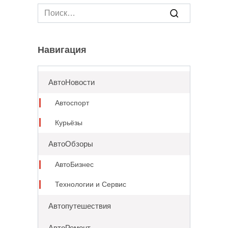
Search
for:
Навигация
АвтоНовости
Автоспорт
Курьёзы
АвтоОбзоры
АвтоБизнес
Технологии и Сервис
Автопутешествия
АвтоРемонт