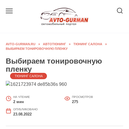
Перейти
к
содержанию
AVTO-GURMAN.RU
»
АВТОТЮНИНГ
»
ТЮНИНГ САЛОНА
»
ВЫБИРАЕМ ТОНИРОВОЧНУЮ ПЛЕНКУ
Выбираем тонировочную
пленку
ТЮНИНГ САЛОНА
НА ЧТЕНИЕ
ПРОСМОТРОВ
2 мин
275
ОПУБЛИКОВАНО
23.08.2022