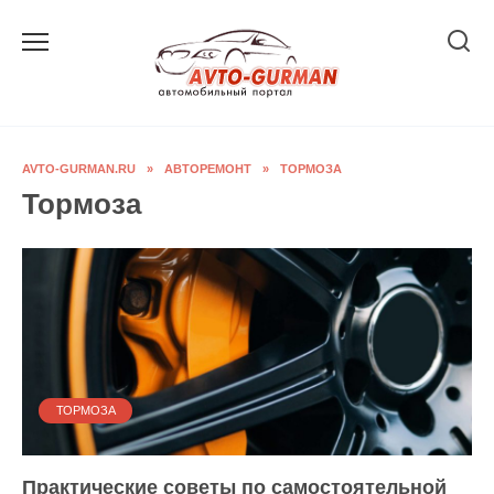
Перейти
к
содержанию
AVTO-GURMAN.RU
»
АВТОРЕМОНТ
»
ТОРМОЗА
Тормоза
ТОРМОЗА
Практические советы по самостоятельной