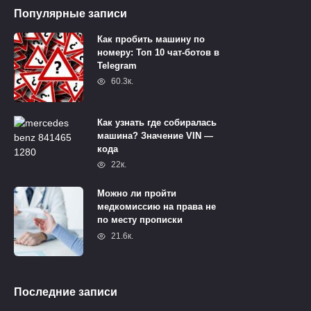
Популярные записи
Как пробить машину по
номеру: Топ 10 чат-ботов в
Telegram
60.3к.
Как узнать где собиралась
машина? Значение VIN —
кода
22к.
Можно ли пройти
медкомиссию на права не
по месту прописки
21.6к.
Последние записи