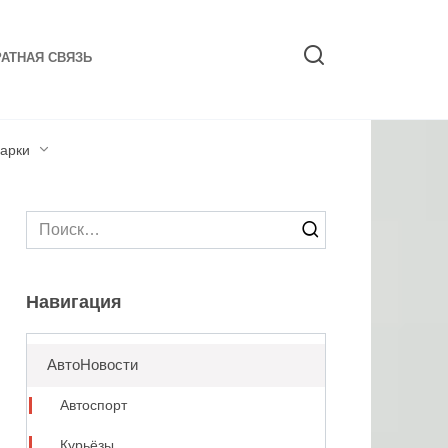
АТНАЯ СВЯЗЬ
арки
Search
for:
Навигация
АвтоНовости
Автоспорт
Курьёзы