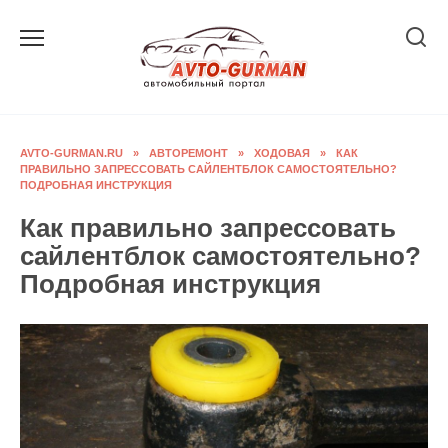
Перейти
к
содержанию
AVTO-GURMAN.RU
»
АВТОРЕМОНТ
»
ХОДОВАЯ
»
КАК
ПРАВИЛЬНО ЗАПРЕССОВАТЬ САЙЛЕНТБЛОК САМОСТОЯТЕЛЬНО?
ПОДРОБНАЯ ИНСТРУКЦИЯ
Как правильно запрессовать
сайлентблок самостоятельно?
Подробная инструкция