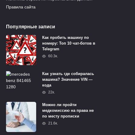
Правила сайта
Популярные записи
Как пробить машину по
номеру: Топ 10 чат-ботов в
Telegram
60.3к.
Как узнать где собиралась
машина? Значение VIN —
кода
22к.
Можно ли пройти
медкомиссию на права не
по месту прописки
21.6к.