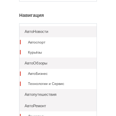
for:
Навигация
АвтоНовости
Автоспорт
Курьёзы
АвтоОбзоры
АвтоБизнес
Технологии и Сервис
Автопутешествия
АвтоРемонт