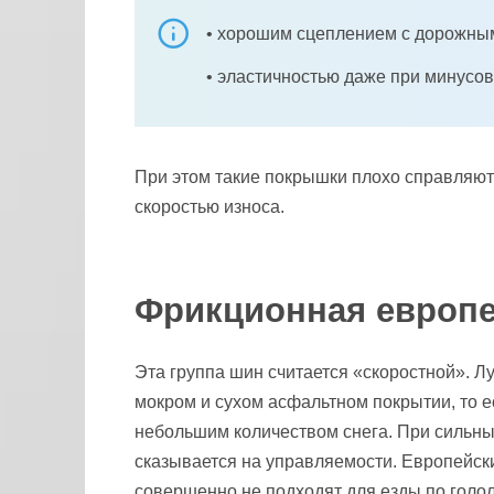
• хорошим сцеплением с дорожны
• эластичностью даже при минусо
При этом такие покрышки плохо справляют
скоростью износа.
Фрикционная европе
Эта группа шин считается «скоростной». 
мокром и сухом асфальтном покрытии, то е
небольшим количеством снега. При сильных
сказывается на управляемости. Европейски
совершенно не подходят для езды по голол