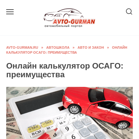
Перейти
к
содержанию
AVTO-GURMAN.RU
»
АВТОШКОЛА
»
АВТО И ЗАКОН
»
ОНЛАЙН
КАЛЬКУЛЯТОР ОСАГО: ПРЕИМУЩЕСТВА
Онлайн калькулятор ОСАГО:
преимущества