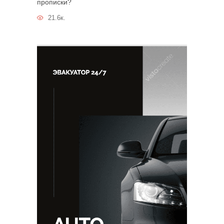
прописки?
21.6к.