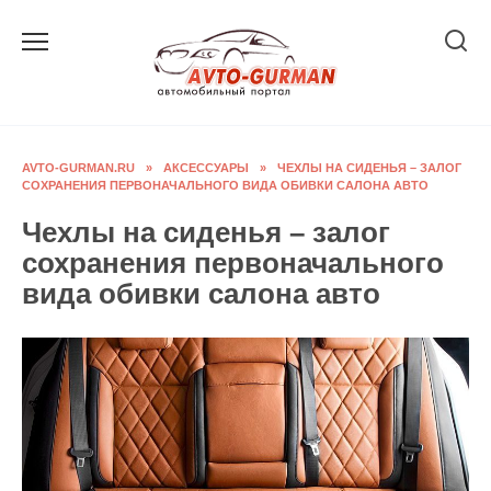
Перейти
к
содержанию
AVTO-GURMAN.RU
»
АКСЕССУАРЫ
»
ЧЕХЛЫ НА СИДЕНЬЯ – ЗАЛОГ
СОХРАНЕНИЯ ПЕРВОНАЧАЛЬНОГО ВИДА ОБИВКИ САЛОНА АВТО
Чехлы на сиденья – залог
сохранения первоначального
вида обивки салона авто