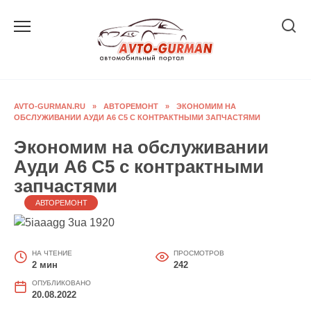
Перейти
к
содержанию
AVTO-GURMAN.RU
»
АВТОРЕМОНТ
»
ЭКОНОМИМ НА
ОБСЛУЖИВАНИИ АУДИ А6 С5 С КОНТРАКТНЫМИ ЗАПЧАСТЯМИ
Экономим на обслуживании
Ауди А6 С5 с контрактными
запчастями
АВТОРЕМОНТ
НА ЧТЕНИЕ
ПРОСМОТРОВ
2 мин
242
ОПУБЛИКОВАНО
20.08.2022