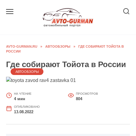
Перейти
к
содержанию
AVTO-GURMAN.RU
»
АВТООБЗОРЫ
»
ГДЕ СОБИРАЮТ ТОЙОТА В
РОССИИ
Где собирают Тойота в России
АВТООБЗОРЫ
НА ЧТЕНИЕ
ПРОСМОТРОВ
4 мин
804
ОПУБЛИКОВАНО
13.08.2022