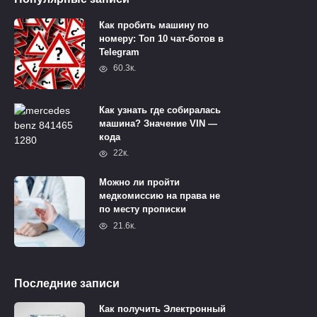
Как пробить машину по
номеру: Топ 10 чат-ботов в
Telegram
60.3к.
Как узнать где собиралась
машина? Значение VIN —
кода
22к.
Можно ли пройти
медкомиссию на права не
по месту прописки
21.6к.
Последние записи
Как получить Электронный