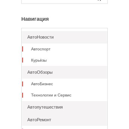
for:
Навигация
АвтоНовости
Автоспорт
Курьёзы
АвтоОбзоры
АвтоБизнес
Технологии и Сервис
Автопутешествия
АвтоРемонт