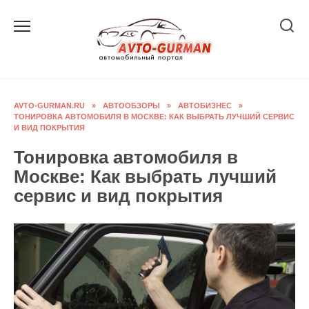
Перейти
к
содержанию
AVTO-GURMAN.RU
»
АВТООБЗОРЫ
»
АВТОБИЗНЕС
»
ТОНИРОВКА АВТОМОБИЛЯ В МОСКВЕ: КАК ВЫБРАТЬ ЛУЧШИЙ СЕРВИС
И ВИД ПОКРЫТИЯ
Тонировка автомобиля в
Москве: Как выбрать лучший
сервис и вид покрытия