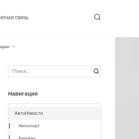
АТНАЯ СВЯЗЬ
арки
Search
for:
Навигация
АвтоНовости
Автоспорт
Курьёзы