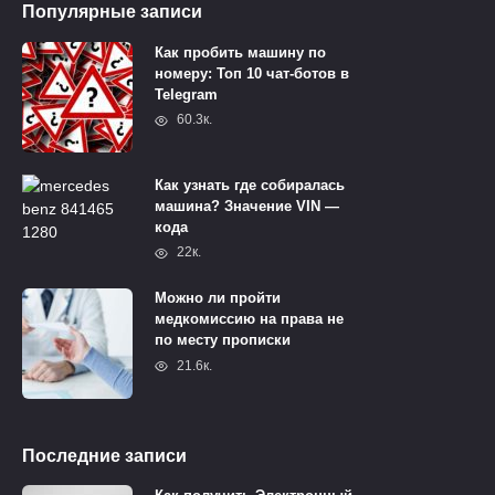
Популярные записи
Как пробить машину по
номеру: Топ 10 чат-ботов в
Telegram
60.3к.
Как узнать где собиралась
машина? Значение VIN —
кода
22к.
Можно ли пройти
медкомиссию на права не
по месту прописки
21.6к.
Последние записи