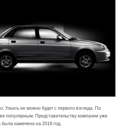
. Узнать ее можно будет с первого взгляда. По
ее популярным. Представительству компании уже
 была намечена на 2018 год.