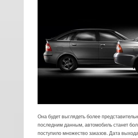
Она будет выглядеть более представительно
последним данным, автомобиль станет бол
поступило множество заказов. Дата выхода