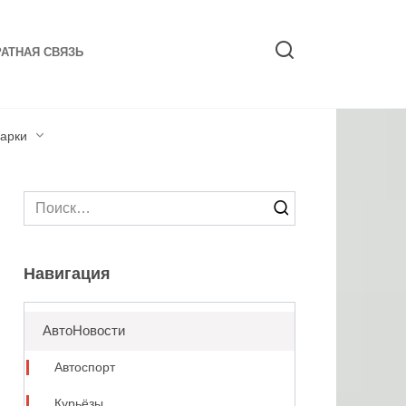
АТНАЯ СВЯЗЬ
арки
Search
for:
Навигация
АвтоНовости
Автоспорт
Курьёзы