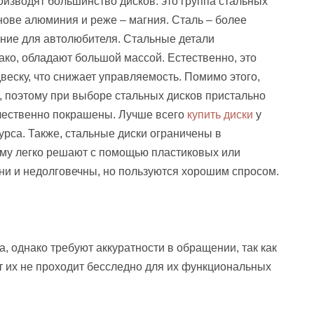
роизводят большинство дисков: это группа стальных
снове алюминия и реже – магния. Сталь – более
ение для автолюбителя. Стальные детали
ко, обладают большой массой. Естественно, это
веску, что снижает управляемость. Помимо этого,
, поэтому при выборе стальных дисков пристально
ачественно покрашены. Лучше всего
купить диски
у
урса. Также, стальные диски ограничены в
ему легко решают с помощью пластиковых или
они и недолговечны, но пользуются хорошим спросом.
, однако требуют аккуратности в обращении, так как
нт их не проходит бесследно для их функциональных