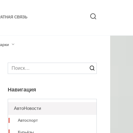
АТНАЯ СВЯЗЬ
арки
Search
for:
Навигация
АвтоНовости
Автоспорт
Курьёзы