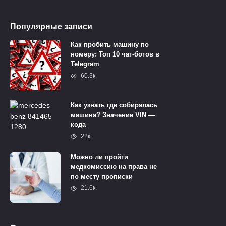
Популярные записи
Как пробить машину по
номеру: Топ 10 чат-ботов в
Telegram
60.3к.
Как узнать где собиралась
машина? Значение VIN —
кода
22к.
Можно ли пройти
медкомиссию на права не
по месту прописки
21.6к.