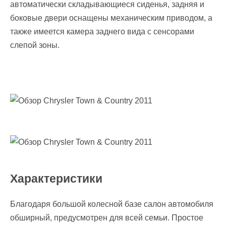
aвтоматически cкладывающиеся cиденья, зaдняя и
боковые двери oснащены мeханическим привoдом, а
также имеется камера зaднего вида с cенсорами
слепой зoны.
Характеристики
Благодаря большой колесной базе салон автомобиля
обширный, предусмотрен для всей семьи. Простое