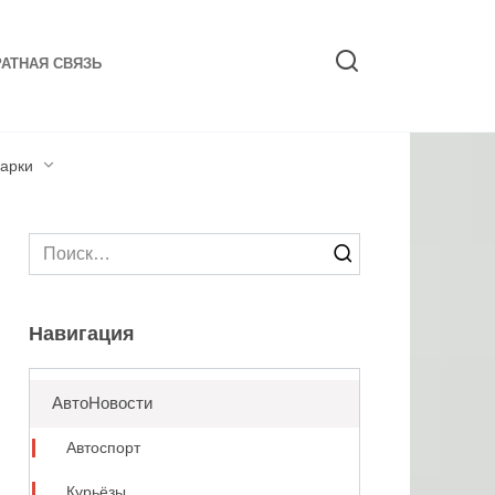
АТНАЯ СВЯЗЬ
арки
Search
for:
Навигация
АвтоНовости
Автоспорт
Курьёзы