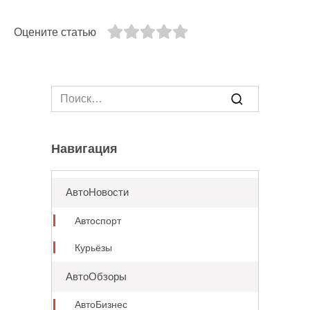
Оцените статью
Search
for:
Навигация
АвтоНовости
Автоспорт
Курьёзы
АвтоОбзоры
АвтоБизнес