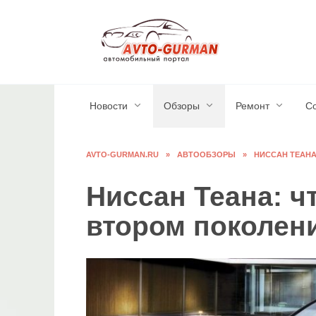
Перейти
к
содержанию
Новости
Обзоры
Ремонт
С
AVTO-GURMAN.RU
»
АВТООБЗОРЫ
»
НИССАН ТЕАНА
Ниссан Теана: ч
втором поколен