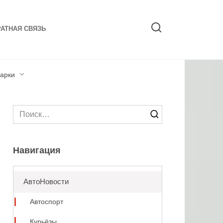
АТНАЯ СВЯЗЬ
арки
Search
for:
Навигация
АвтоНовости
Автоспорт
Курьёзы