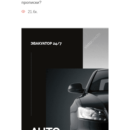
прописки?
21.6к.