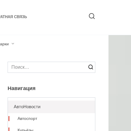
АТНАЯ СВЯЗЬ
арки
Search
for:
Навигация
АвтоНовости
Автоспорт
Курьёзы