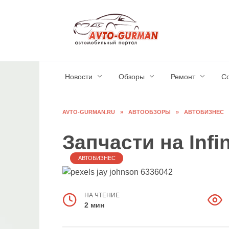
Перейти
к
содержанию
Новости
Обзоры
Ремонт
С
AVTO-GURMAN.RU
»
АВТООБЗОРЫ
»
АВТОБИЗНЕС
Запчасти на Infin
АВТОБИЗНЕС
НА ЧТЕНИЕ
2 мин