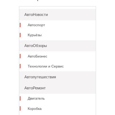
АвтоНовости
Автоспорт
Курьёзы
АвтоОбзоры
АвтоБизнес
Технологии и Сервис
Автопутешествия
АвтоРемонт
Двигатель
Коробка