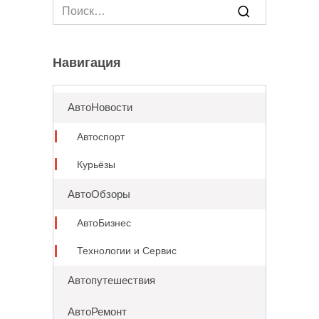
Search
for:
Навигация
АвтоНовости
Автоспорт
Курьёзы
АвтоОбзоры
АвтоБизнес
Технологии и Сервис
Автопутешествия
АвтоРемонт