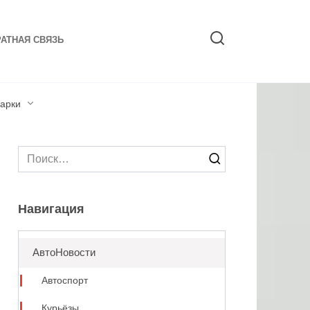
АТНАЯ СВЯЗЬ
арки
Search
for:
Навигация
АвтоНовости
Автоспорт
Курьёзы