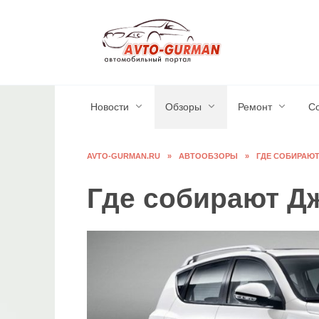
Перейти
к
содержанию
Новости
Обзоры
Ремонт
С
AVTO-GURMAN.RU
»
АВТООБЗОРЫ
»
ГДЕ СОБИРАЮТ
Где собирают Д