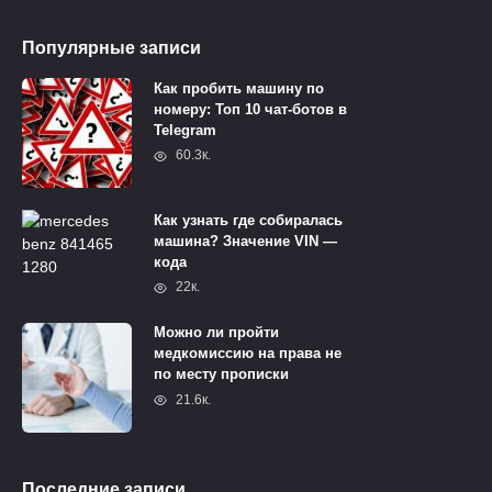
Популярные записи
Как пробить машину по
номеру: Топ 10 чат-ботов в
Telegram
60.3к.
Как узнать где собиралась
машина? Значение VIN —
кода
22к.
Можно ли пройти
медкомиссию на права не
по месту прописки
21.6к.
Последние записи