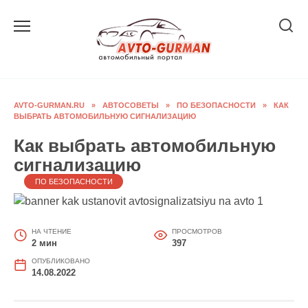
Перейти
к
содержанию
AVTO-GURMAN.RU
»
АВТОСОВЕТЫ
»
ПО БЕЗОПАСНОСТИ
»
КАК
ВЫБРАТЬ АВТОМОБИЛЬНУЮ СИГНАЛИЗАЦИЮ
Как выбрать автомобильную
сигнализацию
ПО БЕЗОПАСНОСТИ
НА ЧТЕНИЕ
ПРОСМОТРОВ
2 мин
397
ОПУБЛИКОВАНО
14.08.2022