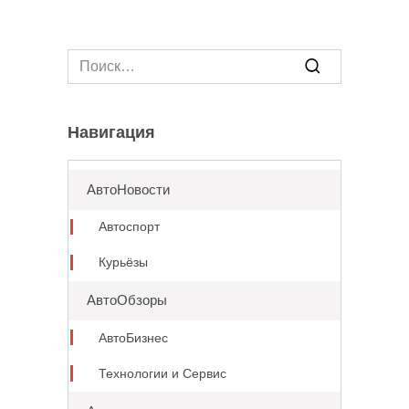
Search
for:
Навигация
АвтоНовости
Автоспорт
Курьёзы
АвтоОбзоры
АвтоБизнес
Технологии и Сервис