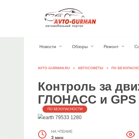
Перейти
к
содержанию
Новости
Обзоры
Ремонт
С
AVTO-GURMAN.RU
»
АВТОСОВЕТЫ
»
ПО БЕЗОПАСН
Контроль за дви
ГЛОНАСС и GPS
ПО БЕЗОПАСНОСТИ
НА ЧТЕНИЕ
3 мин