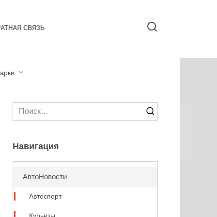
АТНАЯ СВЯЗЬ
арки
Search
for:
Навигация
АвтоНовости
Автоспорт
Курьёзы