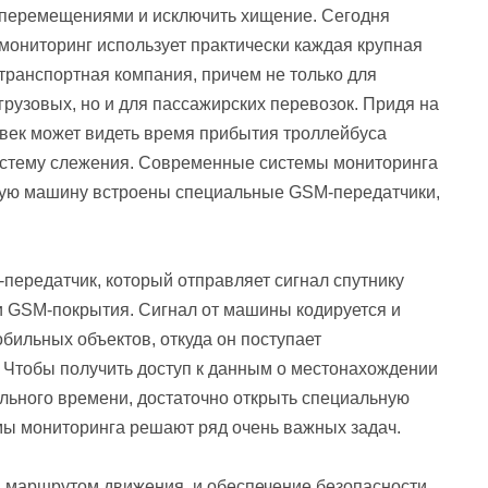
перемещениями и исключить хищение. Сегодня
мониторинг использует практически каждая крупная
транспортная компания, причем не только для
грузовых, но и для пассажирских перевозок. Придя на
овек может видеть время прибытия троллейбуса
истему слежения. Современные системы мониторинга
ждую машину встроены специальные GSM-передатчики,
передатчик, который отправляет сигнал спутнику
и GSM-покрытия. Сигнал от машины кодируется и
обильных объектов, откуда он поступает
 Чтобы получить доступ к данным о местонахождении
ального времени, достаточно открыть специальную
емы мониторинга решают ряд очень важных задач.
 и маршрутом движения, и обеспечение безопасности