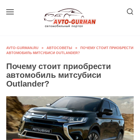
Перейти
к
содержанию
AVTO-GURMAN.RU
»
АВТОСОВЕТЫ
»
ПОЧЕМУ СТОИТ ПРИОБРЕСТИ
АВТОМОБИЛЬ МИТСУБИСИ OUTLANDER?
Почему стоит приобрести
автомобиль митсубиси
Outlander?