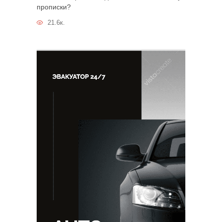
прописки?
21.6к.