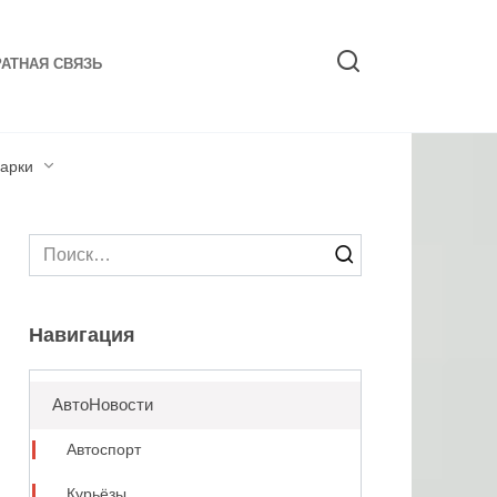
АТНАЯ СВЯЗЬ
арки
Search
for:
Навигация
АвтоНовости
Автоспорт
Курьёзы