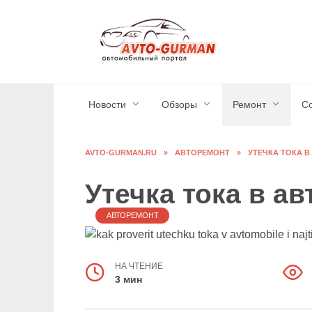
Перейти
к
содержанию
Новости
Обзоры
Ремонт
С
AVTO-GURMAN.RU
»
АВТОРЕМОНТ
»
УТЕЧКА ТОКА 
Утечка тока в а
АВТОРЕМОНТ
НА ЧТЕНИЕ
3 мин