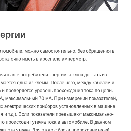
нергии
 автомобиле, можно самостоятельно, без обращения в
остаточно иметь в арсенале амперметр.
чить все потребители энергии, а ключ достать из
имается одна из клемм. После чего, между кабелем и
 и проверяется уровень прохождения тока по цепи.
, максимальный 70 мА. При измерении показателей,
ых электрических приборов установленных в машине
я и т.д.). Если показатели превышают максимально-
что происходит утечка тока в автомобиле. В данном
дит эта утечка. Для этого с блока предохранителей