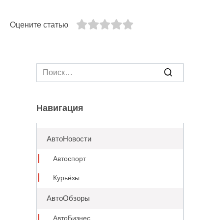
Оцените статью
Search
for:
Навигация
АвтоНовости
Автоспорт
Курьёзы
АвтоОбзоры
АвтоБизнес