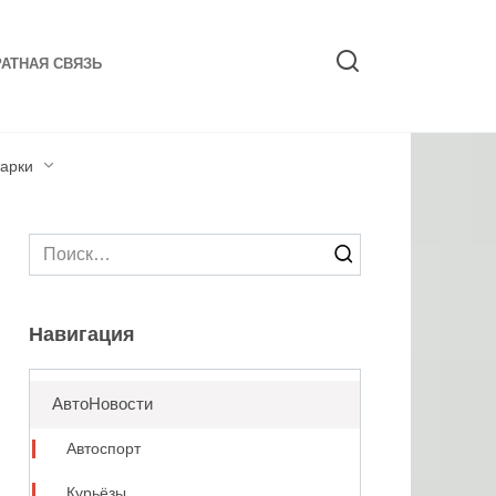
АТНАЯ СВЯЗЬ
арки
Search
for:
Навигация
АвтоНовости
Автоспорт
Курьёзы