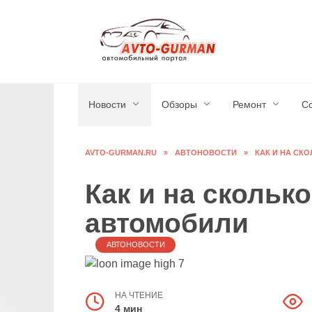
Перейти
к
содержанию
Новости
Обзоры
Ремонт
С
AVTO-GURMAN.RU
»
АВТОНОВОСТИ
»
КАК И НА С
Как и на скольк
автомобили
АВТОНОВОСТИ
НА ЧТЕНИЕ
4 мин