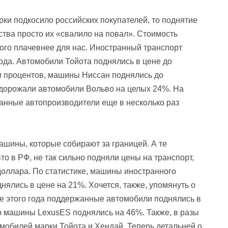
ки подкосило российских покупателей, то поднятие
тва просто их «свалило на повал». Стоимость
ого плачевнее для нас. Иностранный транспорт
ода. Автомобили Тойота поднялись в цене до
и процентов, машины Ниссан поднялись до
одорожали автомобили Вольво на целых 24%. На
ранные автопроизводители еще в несколько раз
ашины, которые собирают за границей. А те
о в РФ, не так сильно подняли цены на транспорт,
 доллара. По статистике, машины иностранного
нялись в цене на 21%. Хочется, также, упомянуть о
ле этого года поддержанные автомобили поднялись в
о машины LexusES поднялись на 46%. Также, в разы
обилей марки Тойота и Хендай. Теперь детальней о