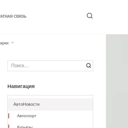
АТНАЯ СВЯЗЬ
арки
Search
for:
Навигация
АвтоНовости
Автоспорт
Курьёзы