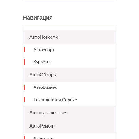
for:
Навигация
АвтоНовости
Автоспорт
Курьёзы
АвтоОбзоры
АвтоБизнес
Технологии и Сервис
Автопутешествия
АвтоРемонт
Двигатель