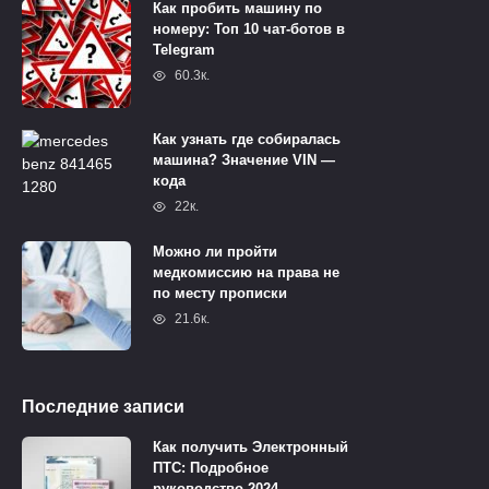
Как пробить машину по
номеру: Топ 10 чат-ботов в
Telegram
60.3к.
Как узнать где собиралась
машина? Значение VIN —
кода
22к.
Можно ли пройти
медкомиссию на права не
по месту прописки
21.6к.
Последние записи
Как получить Электронный
ПТС: Подробное
руководство 2024