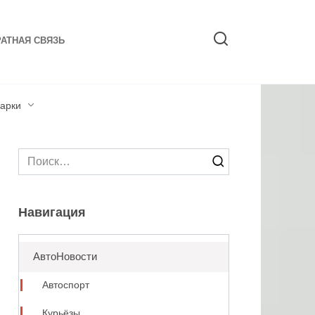
АТНАЯ СВЯЗЬ
арки
Search
for:
Навигация
АвтоНовости
Автоспорт
Курьёзы