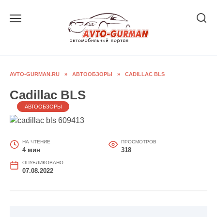
Перейти
к
содержанию
AVTO-GURMAN.RU
»
АВТООБЗОРЫ
»
CADILLAC BLS
Cadillac BLS
АВТООБЗОРЫ
НА ЧТЕНИЕ
ПРОСМОТРОВ
4 мин
318
ОПУБЛИКОВАНО
07.08.2022