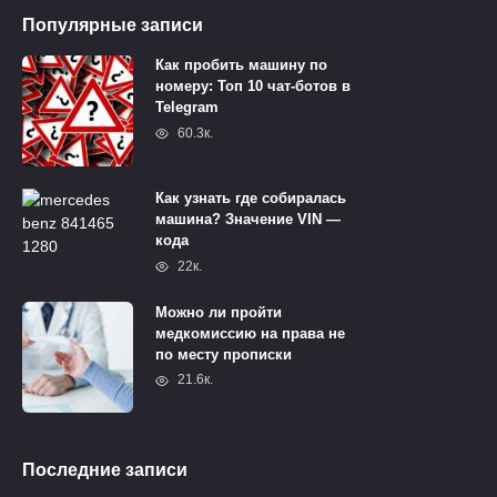
Популярные записи
Как пробить машину по
номеру: Топ 10 чат-ботов в
Telegram
60.3к.
Как узнать где собиралась
машина? Значение VIN —
кода
22к.
Можно ли пройти
медкомиссию на права не
по месту прописки
21.6к.
Последние записи