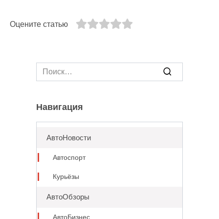
Оцените статью
Search
for:
Навигация
АвтоНовости
Автоспорт
Курьёзы
АвтоОбзоры
АвтоБизнес