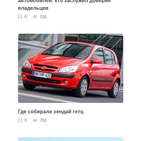
автомобилей: кто заслужил доверие
владельцев
0
530
Где собирали хендай гетц
0
783