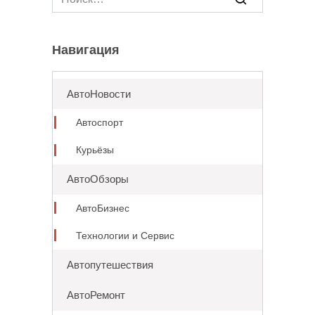
for:
Навигация
АвтоНовости
Автоспорт
Курьёзы
АвтоОбзоры
АвтоБизнес
Технологии и Сервис
Автопутешествия
АвтоРемонт