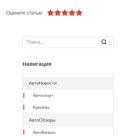
Оцените статью
Search
for:
Навигация
АвтоНовости
Автоспорт
Курьёзы
АвтоОбзоры
АвтоБизнес