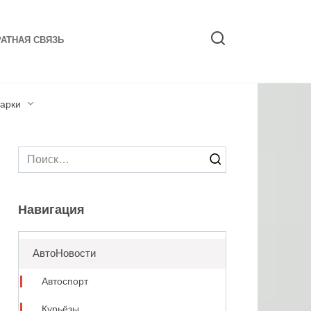
АТНАЯ СВЯЗЬ
арки
Search
for:
Навигация
АвтоНовости
Автоспорт
Курьёзы